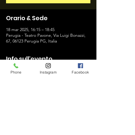
Orario & Sede
18 mar 2025, 16:15 – 18:45
Perugia - Teatro Pavone, Via Luigi Bonazzi,
67, 06123 Perugia PG, Italia
Info sull'evento
Phone
Instagram
Facebook
Condividi questo evento